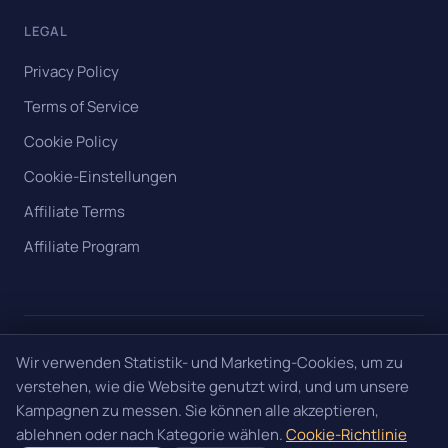
LEGAL
Privacy Policy
Terms of Service
Cookie Policy
Cookie-Einstellungen
Affiliate Terms
Affiliate Program
© 2026 Roylead. All rights reserved.
Wir verwenden Statistik- und Marketing-Cookies, um zu
verstehen, wie die Website genutzt wird, und um unsere
RoyLead Srls • Via Belmonte 1, 71016 San Severo (FG) • P.IVA
Kampagnen zu messen. Sie können alle akzeptieren,
IT04383570712 • PEC: ROYLEAD@PEC.CGN.IT • Codice
Destinatario: KRRH6B9
ablehnen oder nach Kategorie wählen.
Cookie-Richtlinie