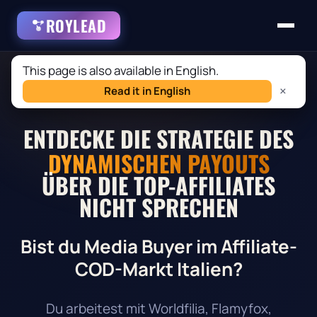
ROYLEAD
This page is also available in English.
×
Read it in English
Kostenlose italienische Community
ENTDECKE DIE STRATEGIE DES
DYNAMISCHEN PAYOUTS
ÜBER DIE TOP-AFFILIATES
NICHT SPRECHEN
Bist du Media Buyer im Affiliate-
COD-Markt Italien?
Du arbeitest mit Worldfilia, Flamyfox,